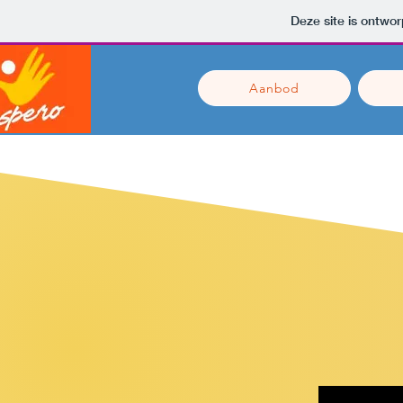
Deze site is ontw
Aanbod